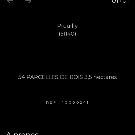
01
01
/
Prouilly
(51140)
3,56 ha
54 PARCELLES DE BOIS 3,5 hectares
39 000 €
REF : 10000241
a propos