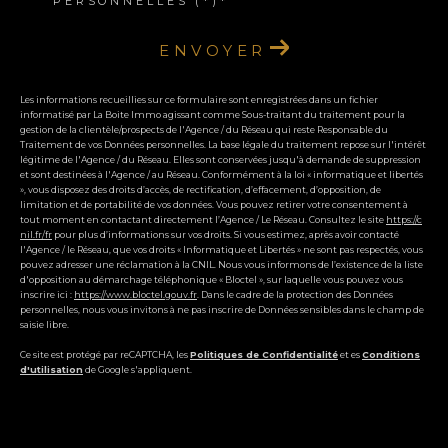
PERSONNELLES (*)*
ENVOYER
Les informations recueillies sur ce formulaire sont enregistrées dans un fichier
informatisé par La Boite Immo agissant comme Sous-traitant du traitement pour la
gestion de la clientèle/prospects de l'Agence / du Réseau qui reste Responsable du
Traitement de vos Données personnelles. La base légale du traitement repose sur l'intérêt
légitime de l'Agence / du Réseau. Elles sont conservées jusqu'à demande de suppression
et sont destinées à l'Agence / au Réseau. Conformément à la loi « informatique et libertés
», vous disposez des droits d’accès, de rectification, d’effacement, d’opposition, de
limitation et de portabilité de vos données. Vous pouvez retirer votre consentement à
tout moment en contactant directement l’Agence / Le Réseau. Consultez le site
https://c
nil.fr/fr
pour plus d’informations sur vos droits. Si vous estimez, après avoir contacté
l'Agence / le Réseau, que vos droits « Informatique et Libertés » ne sont pas respectés, vous
pouvez adresser une réclamation à la CNIL. Nous vous informons de l’existence de la liste
d'opposition au démarchage téléphonique « Bloctel », sur laquelle vous pouvez vous
inscrire ici :
https://www.bloctel.gouv.fr
. Dans le cadre de la protection des Données
personnelles, nous vous invitons à ne pas inscrire de Données sensibles dans le champ de
saisie libre.
Ce site est protégé par reCAPTCHA, les
Politiques de Confidentialité
et es
Conditions
d'utilisation
de Google s'appliquent.