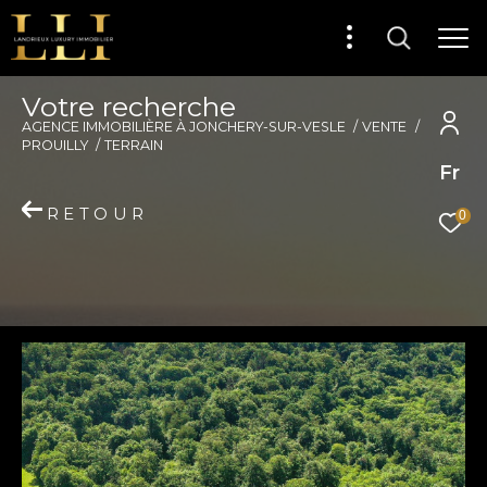
V
o
t
r
e
r
e
c
h
e
r
c
h
e
AGENCE IMMOBILIÈRE À JONCHERY-SUR-VESLE
VENTE
PROUILLY
TERRAIN
Fr
RETOUR
0