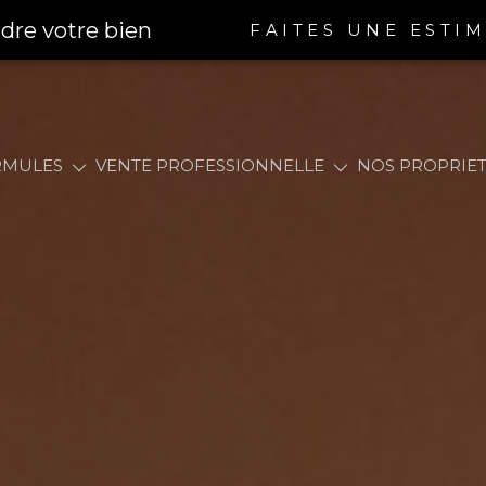
dre votre bien
FAITES UNE ESTI
LE ZEN
APPARTEME
E SMART
FONDS DE COMMERCE
RMULES
VENTE PROFESSIONNELLE
NOS PROPRIET
MAISON
MPARAISON
MURS COMMERCIAUX
IMMEUBL
 & GESTION