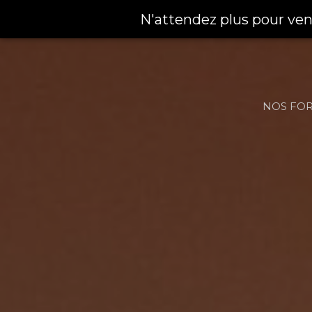
N'attendez plus pour ven
FORMU
FORMUL
NOS FO
VOIR CO
LOCATION