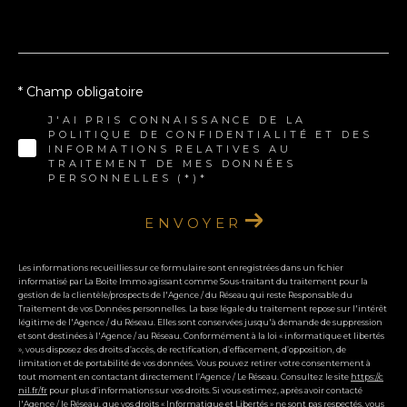
* Champ obligatoire
J'AI PRIS CONNAISSANCE DE LA
POLITIQUE DE CONFIDENTIALITÉ ET DES
INFORMATIONS RELATIVES AU
TRAITEMENT DE MES DONNÉES
PERSONNELLES (*)*
ENVOYER
Les informations recueillies sur ce formulaire sont enregistrées dans un fichier
informatisé par La Boite Immo agissant comme Sous-traitant du traitement pour la
gestion de la clientèle/prospects de l'Agence / du Réseau qui reste Responsable du
Traitement de vos Données personnelles. La base légale du traitement repose sur l'intérêt
légitime de l'Agence / du Réseau. Elles sont conservées jusqu'à demande de suppression
et sont destinées à l'Agence / au Réseau. Conformément à la loi « informatique et libertés
», vous disposez des droits d’accès, de rectification, d’effacement, d’opposition, de
limitation et de portabilité de vos données. Vous pouvez retirer votre consentement à
tout moment en contactant directement l’Agence / Le Réseau. Consultez le site
https://c
nil.fr/fr
pour plus d’informations sur vos droits. Si vous estimez, après avoir contacté
l'Agence / le Réseau, que vos droits « Informatique et Libertés » ne sont pas respectés, vous