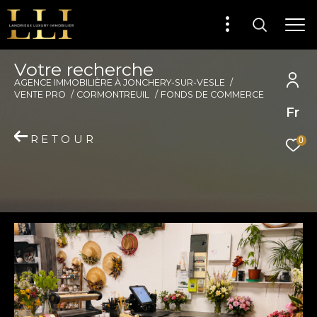
V
o
t
r
e
r
e
c
h
e
r
c
h
e
AGENCE IMMOBILIÈRE À JONCHERY-SUR-VESLE
VENTE PRO
CORMONTREUIL
FONDS DE COMMERCE
Fr
RETOUR
0