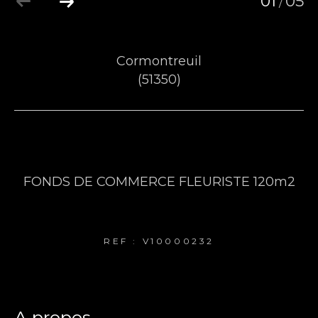
01
05
/
Cormontreuil
(51350)
Fonds de commerce - 118 m²
FONDS DE COMMERCE FLEURISTE 120m2
78 500 €
REF : V10000232
a propos