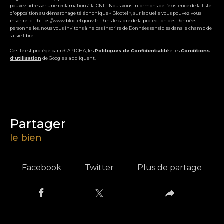
pouvez adresser une réclamation à la CNIL. Nous vous informons de l’existence de la liste
d'opposition au démarchage téléphonique « Bloctel », sur laquelle vous pouvez vous
inscrire ici :
https://www.bloctel.gouv.fr
. Dans le cadre de la protection des Données
personnelles, nous vous invitons à ne pas inscrire de Données sensibles dans le champ de
saisie libre.
Ce site est protégé par reCAPTCHA, les
Politiques de Confidentialité
et es
Conditions
d'utilisation
de Google s'appliquent.
partager
le bien
Facebook
Twitter
Plus de partage